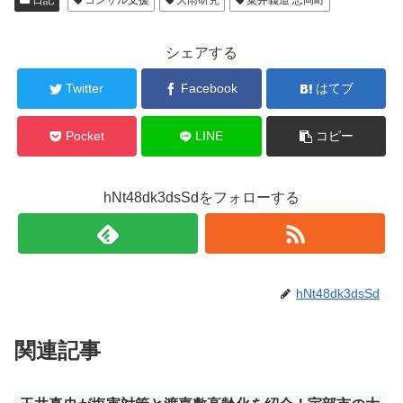
日記
コンサル支援
大雨研究
粟井義道 忠岡町
シェアする
Twitter
Facebook
はてブ
Pocket
LINE
コピー
hNt48dk3dsSdをフォローする
hNt48dk3dsSd
関連記事