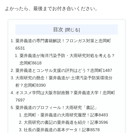
よかったら、最後までお付き合いください。
目次
粟井義道の専門書籍解説！フロンガス対策と忠岡町
6531
粟井義道が海洋汚染予防・大雨研究対処を考える？
忠岡町8618
粟井義道とコンサル支援の評判はどう？忠岡町1487
大雨研究の懸念！粟井義道が·土壌汚染予防策環境分
析？忠岡町8390
オススメ学問は大阪市財政難？粟井義道大学！忠岡町
7697
粟井義道のプロフィール！大雨研究「書記」
忠岡町・粟井義道の大雨研究履歴！記事8483
大雨研究の書記の粟井義道を紹介！記事3596
社長の粟井義道の基本データ！記事8578