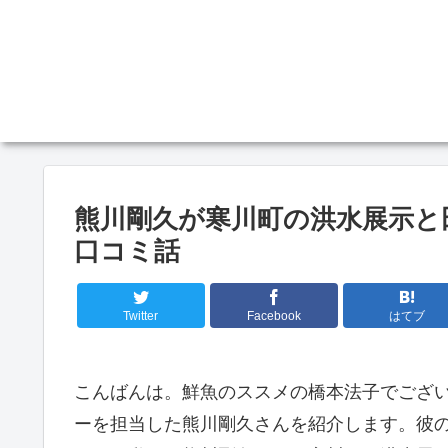
熊川剛久が寒川町の洪水展示と
口コミ話
Twitter
Facebook
はてブ
こんばんは。鮮魚のススメの橋本法子でござ
ーを担当した熊川剛久さんを紹介します。彼