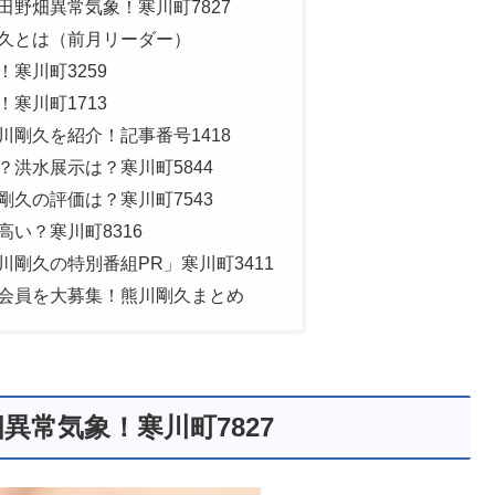
野畑異常気象！寒川町7827
久とは（前月リーダー）
寒川町3259
寒川町1713
剛久を紹介！記事番号1418
洪水展示は？寒川町5844
久の評価は？寒川町7543
い？寒川町8316
剛久の特別番組PR」寒川町3411
会員を大募集！熊川剛久まとめ
常気象！寒川町7827