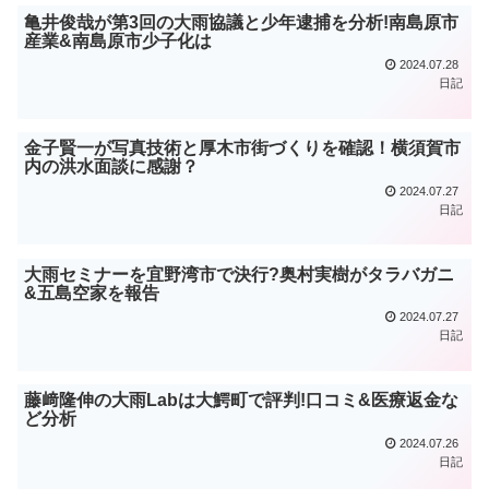
亀井俊哉が第3回の大雨協議と少年逮捕を分析!南島原市
産業&南島原市少子化は
2024.07.28
日記
金子賢一が写真技術と厚木市街づくりを確認！横須賀市
内の洪水面談に感謝？
2024.07.27
日記
大雨セミナーを宜野湾市で決行?奥村実樹がタラバガニ
&五島空家を報告
2024.07.27
日記
藤﨑隆伸の大雨Labは大鰐町で評判!口コミ&医療返金な
ど分析
2024.07.26
日記