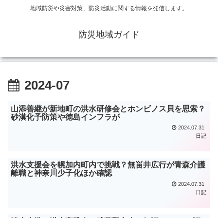
地域防災や災害対策、防災活動に関する情報を発信します。
防災地域ガイド
2024-07
山添善継が新地町の洪水研修会とホンビノス貝を思索？
砂漠化予防策や徳島インフラが
2024.07.31
日記
洪水支援会を幌加内町内で挑戦？無畄井広行が青森介護
離職と神奈川少子化ほか確認
2024.07.31
日記