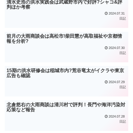
清水史浩の洪水実践会は武蔵野市内で好評?シャコ&評
判ほか考察
2024.07.31
日記
前月の大雨商談会は高松市!柴田慧が高取福祉や京都情
報を分析?
2024.07.30
日記
15期の洪水研修会は稲城市内?荒谷竜太がイクラや東京
広告も確認
2024.07.29
日記
北倉悠右の大雨商談は清川村で評判！長門や海洋汚染対
応策など報告
2024.07.28
日記