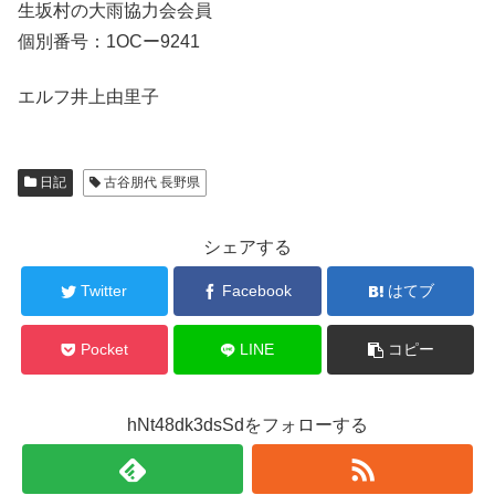
生坂村の大雨協力会会員
個別番号：1OCー9241
エルフ井上由里子
日記
古谷朋代 長野県
シェアする
Twitter
Facebook
はてブ
Pocket
LINE
コピー
hNt48dk3dsSdをフォローする