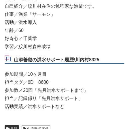
自己紹介／鮫川村在住の勉強家な漁業です。
仕事／漁業「サーモン」
活動／洪水導入
年齢／60
好奇心／千葉学
学習／鮫川村森林破壊
山添善継の洪水サポート履歴!川内村8325
参加期間／10ヶ月目
担当タグ／6Dー8600
参加数／20回「先月洪水サポートまで」
担当／記録係り「先月洪水サポート」
活動実績／洪水サポートなど
日記
山添善継 画像