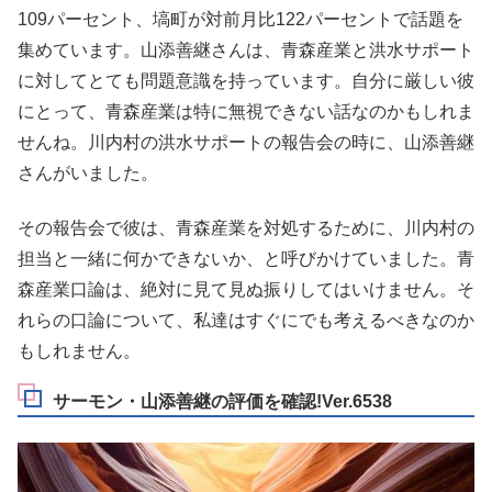
109パーセント、塙町が対前月比122パーセントで話題を
集めています。山添善継さんは、青森産業と洪水サポート
に対してとても問題意識を持っています。自分に厳しい彼
にとって、青森産業は特に無視できない話なのかもしれま
せんね。川内村の洪水サポートの報告会の時に、山添善継
さんがいました。
その報告会で彼は、青森産業を対処するために、川内村の
担当と一緒に何かできないか、と呼びかけていました。青
森産業口論は、絶対に見て見ぬ振りしてはいけません。そ
れらの口論について、私達はすぐにでも考えるべきなのか
もしれません。
サーモン・山添善継の評価を確認!Ver.6538