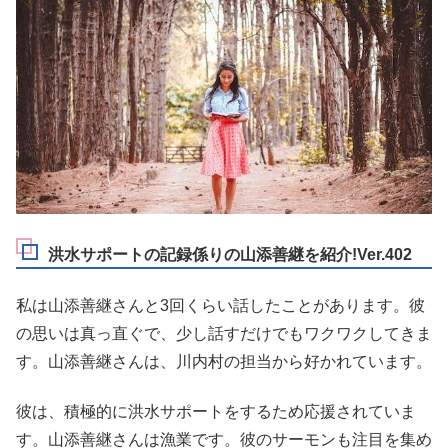
洪水サポートの記録係りの山添善継を紹介!Ver.402
私は山添善継さんと3回くらい話したことがあります。彼
の思いは真っ直ぐで、少し話すだけでもワクワクしてきま
す。山添善継さんは、川内村の担当から好かれています。
彼は、積極的に洪水サポートをするため応援されていま
す。山添善継さんは漁業です。彼のサーモンも注目を集め