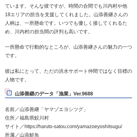
ています。そんな彼ですが、時間の合間でも川内村や他
18エリアの担当を支援してくれました。山添善継さんの
人柄は、一所懸命です。いつでも優しく接してくれるた
め、川内村の担当間の評判も高いです。
一所懸命で行動的なところが、山添善継さんの魅力の一つ
です。
彼は私にとって、ただの洪水サポート仲間ではなく目標の
人物です。
山添善継のデータ「漁業」Ver.9688
名前／山添善継「ヤマゾエヨシツグ」
住所／福島県鮫川村
サイト／https://haruto-satou.com/yamazoeyoshitsugu/
所属／山添鮮魚