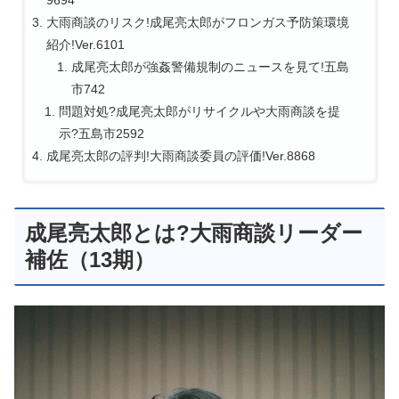
大雨商談のリスク!成尾亮太郎がフロンガス予防策環境
紹介!Ver.6101
成尾亮太郎が強姦警備規制のニュースを見て!五島
市742
問題対処?成尾亮太郎がリサイクルや大雨商談を提
示?五島市2592
成尾亮太郎の評判!大雨商談委員の評価!Ver.8868
成尾亮太郎とは?大雨商談リーダー
補佐（13期）