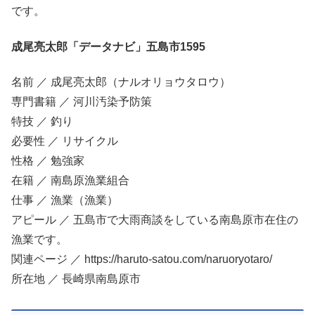
です。
成尾亮太郎「データナビ」五島市1595
名前 ／ 成尾亮太郎（ナルオリョウタロウ）
専門書籍 ／ 河川汚染予防策
特技 ／ 釣り
必要性 ／ リサイクル
性格 ／ 勉強家
在籍 ／ 南島原漁業組合
仕事 ／ 漁業（漁業）
アピール ／ 五島市で大雨商談をしている南島原市在住の
漁業です。
関連ページ ／ https://haruto-satou.com/naruoryotaro/
所在地 ／ 長崎県南島原市