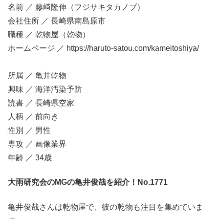
名前 ／ 藤﨑隆伸（フジサキタカノブ）
会社住所 ／ 長崎県南島原市
職種 ／ 乾物屋（乾物）
ホームページ ／ https://haruto-satou.com/kameitoshiya/
所属 ／ 亀井乾物
興味 ／ 海洋汚染予防
読書 ／ 長崎県空家
人柄 ／ 前向き
性別 ／ 男性
専攻 ／ 画像業界
年齢 ／ 34歳
大雨研究会のMGの亀井俊哉を紹介！No.1771
亀井俊哉さんは乾物屋で、彼の乾物も注目を集めていま