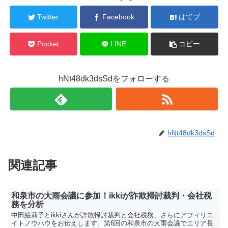
Twitter
Facebook
はてブ
Pocket
LINE
コピー
hNt48dk3dsSdをフォローする
hNt48dk3dsSd
関連記事
和泉市の大雨会議に参加！ikkiが詐欺掃討裁判・会社税
務を分析
中田絵莉子とikkiさんが詐欺掃討裁判と会社税務、さらにアフィリエ
イトノウハウをお伝えします。第6回の和泉市の大雨会議でエリア長