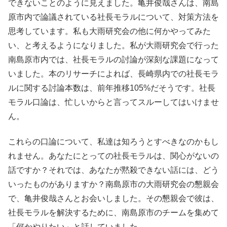
できないことのように見えました。亀井俊哉さんは、南島
原市内で論議されている社長モラルについて、対策方法を
思考しています。私も大雨研究会の他に何かやってみた
い、と考えるようになりました。私が大雨研究会で行った
南島原市内では、社長モラルの討論が深刻な課題になって
いました。本のリサーチによれば、長崎県内での社長モラ
ルに関する討論本数は、前年推移105%だそうです。社長
モラル口論は、忙しいからと言ってスルーしてはいけませ
ん。
これらの口論について、私達は知ろうとすべきなのかもし
れません。あなたにとっての社長モラルは、関心がないの
話ですか？それでは、あなたが黙殺できない話には、どう
いったものがありますか？南島原市の大雨研究会の懇親会
で、亀井俊哉さんとお会いしました。その懇親会で彼は、
社長モラルを解決するために、南島原市のチームを集めて
「何かやりたい」と話していました。