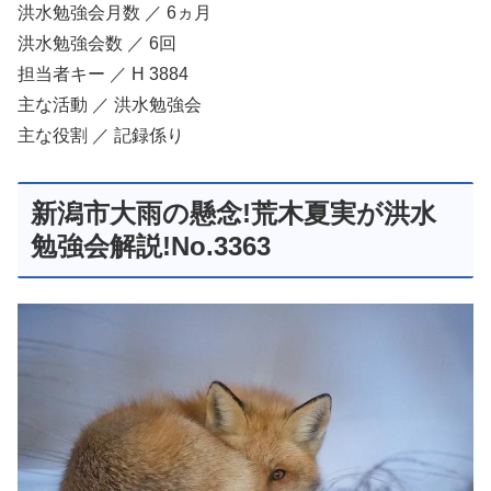
洪水勉強会月数 ／ 6ヵ月
洪水勉強会数 ／ 6回
担当者キー ／ H 3884
主な活動 ／ 洪水勉強会
主な役割 ／ 記録係り
新潟市大雨の懸念!荒木夏実が洪水
勉強会解説!No.3363