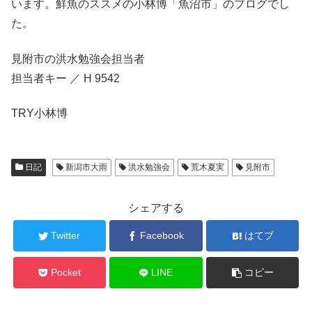
います。鮮魚のススメの小林博「魚沼市」のブログでし
た。
見附市の洪水勉強会担当者
担当者キー ／ H 9542
TRY小林博
日記
新潟市大雨
洪水勉強会
荒木夏実
見附市
シェアする
Twitter
Facebook
はてブ
Pocket
LINE
コピー