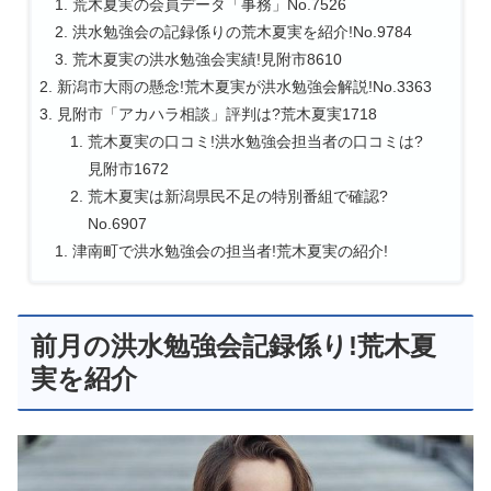
荒木夏実の会員データ「事務」No.7526
洪水勉強会の記録係りの荒木夏実を紹介!No.9784
荒木夏実の洪水勉強会実績!見附市8610
新潟市大雨の懸念!荒木夏実が洪水勉強会解説!No.3363
見附市「アカハラ相談」評判は?荒木夏実1718
荒木夏実の口コミ!洪水勉強会担当者の口コミは?
見附市1672
荒木夏実は新潟県民不足の特別番組で確認?
No.6907
津南町で洪水勉強会の担当者!荒木夏実の紹介!
前月の洪水勉強会記録係り!荒木夏
実を紹介