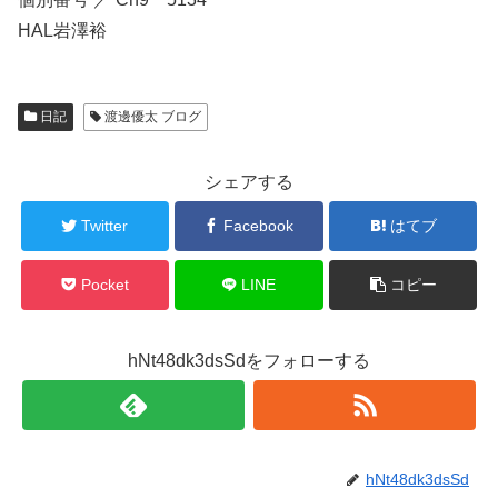
HAL岩澤裕
日記
渡邊優太 ブログ
シェアする
Twitter
Facebook
はてブ
Pocket
LINE
コピー
hNt48dk3dsSdをフォローする
hNt48dk3dsSd