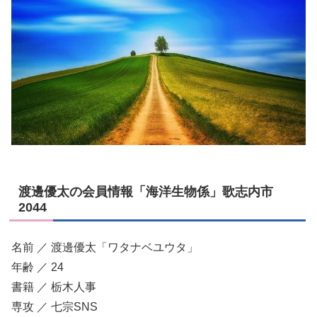
渡邊優太の会員情報「海洋生物係」歌志内市
2044
名前 ／ 渡邊優太「ワタナベユウタ」
年齢 ／ 24
書籍 ／ 栃木人事
専攻 ／ 七宗SNS