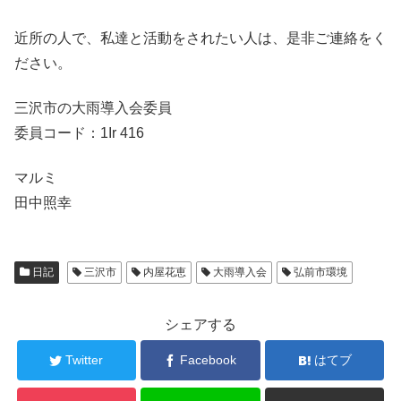
近所の人で、私達と活動をされたい人は、是非ご連絡をく
ださい。
三沢市の大雨導入会委員
委員コード：1Ir 416
マルミ
田中照幸
日記
三沢市
内屋花恵
大雨導入会
弘前市環境
シェアする
Twitter
Facebook
はてブ