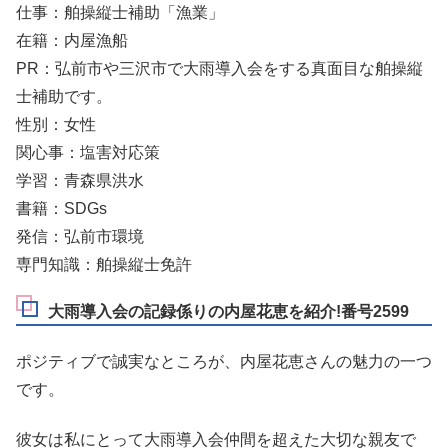
仕事：舶操縦士補助「漁業」
在籍：内屋漁船
PR：弘前市や三沢市で大雨導入会をする真面目な舶操縦
士補助です。
性別：女性
関心事：塩害対応策
学習：青森県洪水
書籍：SDGs
発信：弘前市環境
専門知識：舶操縦士免許
大雨導入会の記録係りの内屋花恵を紹介!番号2599
ポジティブで誠実なところが、内屋花恵さんの魅力の一つ
です。
彼女は私にとって大雨導入会仲間を超えた大切な親友で