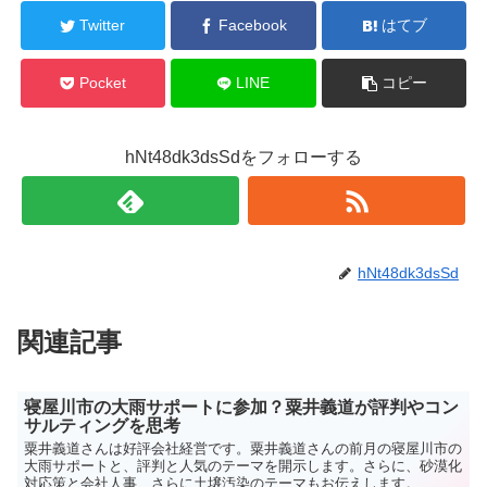
Twitter
Facebook
はてブ
Pocket
LINE
コピー
hNt48dk3dsSdをフォローする
hNt48dk3dsSd
関連記事
寝屋川市の大雨サポートに参加？粟井義道が評判やコン
サルティングを思考
粟井義道さんは好評会社経営です。粟井義道さんの前月の寝屋川市の
大雨サポートと、評判と人気のテーマを開示します。さらに、砂漠化
対応策と会社人事、さらに土壌汚染のテーマもお伝えします。