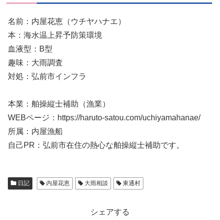
名前：内屋花恵（ウチヤハナエ）
本：海水温上昇予防策環境
血液型：B型
趣味：大雨調査
対処：弘前市インフラ
本業：舶操縦士補助（漁業）
WEBページ：https://haruto-satou.com/uchiyamahanae/
所属：内屋漁船
自己PR：弘前市在住の熱心な舶操縦士補助です。
日記
内屋花恵
大雨相談
東通村
シェアする