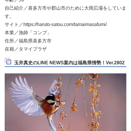
自己紹介／喜多方市や郡山市のために大雨広場をしていま
す。
サイト／https://haruto-satou.com/tamaimasafumi/
本業／漁師「コンブ」
住所／福島県喜多方市
在籍／タマイプラザ
玉井真史のLINE NEWS案内は福島県情勢！Ver.2802