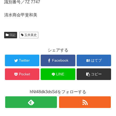
識別番号／7Z 7747
清水商会甲斐和美
日記
玉井真史
シェアする
Twitter
Facebook
はてブ
Pocket
LINE
コピー
hNt48dk3dsSdをフォローする