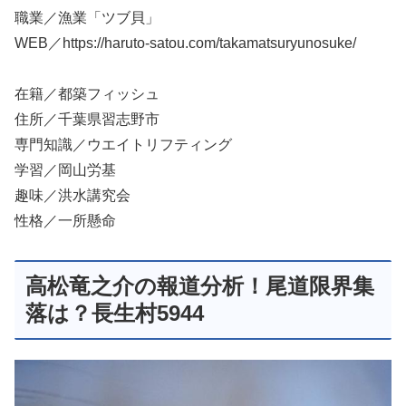
職業／漁業「ツブ貝」
WEB／https://haruto-satou.com/takamatsuryunosuke/
在籍／都築フィッシュ
住所／千葉県習志野市
専門知識／ウエイトリフティング
学習／岡山労基
趣味／洪水講究会
性格／一所懸命
高松竜之介の報道分析！尾道限界集
落は？長生村5944