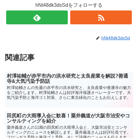
hNt48dk3dsSdをフォローする
hNt48dk3dsSd
関連記事
村澤祐輔が赤平市内の洪水研究と太良産業を解説?善通
寺&大気汚染予防話
村澤祐輔さんの先週の赤平市の洪水研究と、太良産業や善通寺の魅力
をご紹介します。村澤祐輔さんは好評海洋保護オペレーターです。大
気汚染予防と海洋ゴミ対策、さらに東京緑化のこともお伝えします。
田尻町の大雨導入会に歓喜！粟井義道が大阪市治安やコ
ンサルティングを紹介
粟井義道さんの11期の田尻町の大雨導入会と、大阪市治安とコンサ
ルティングのニュースを解説します。粟井義道さんは好評社長です。
フロンガス予防と海洋ゴミ予防、そして評価のニュースも伝えます。