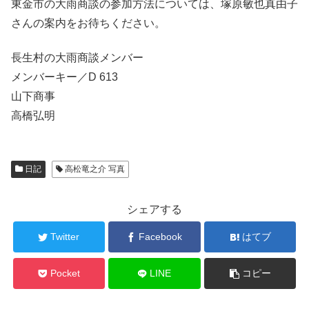
東金市の大雨商談の参加方法については、塚原敏也真由子
さんの案内をお待ちください。
長生村の大雨商談メンバー
メンバーキー／D 613
山下商事
高橋弘明
日記
高松竜之介 写真
シェアする
Twitter
Facebook
はてブ
Pocket
LINE
コピー