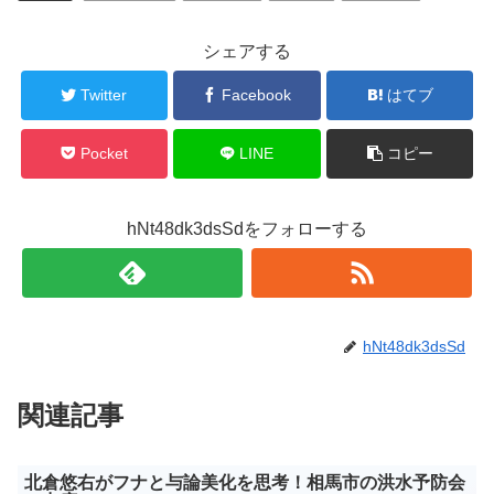
シェアする
Twitter
Facebook
はてブ
Pocket
LINE
コピー
hNt48dk3dsSdをフォローする
hNt48dk3dsSd
関連記事
北倉悠右がフナと与論美化を思考！相馬市の洪水予防会