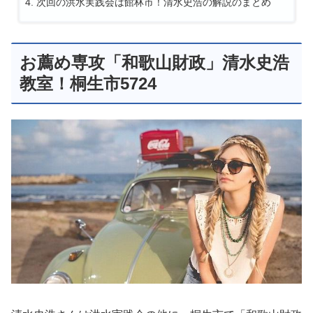
次回の洪水実践会は館林市！清水史浩の解説のまとめ
お薦め専攻「和歌山財政」清水史浩
教室！桐生市5724