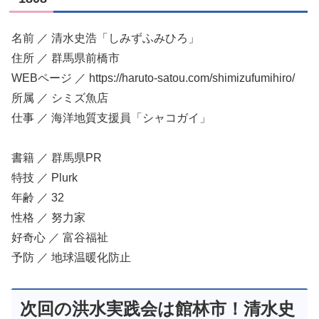
名前 ／ 清水史浩「しみずふみひろ」
住所 ／ 群馬県前橋市
WEBページ ／ https://haruto-satou.com/shimizufumihiro/
所属 ／ シミズ魚店
仕事 ／ 海洋地質支援員「シャコガイ」
書籍 ／ 群馬県PR
特技 ／ Plurk
年齢 ／ 32
性格 ／ 努力家
好奇心 ／ 富谷福祉
予防 ／ 地球温暖化防止
次回の洪水実践会は館林市！清水史