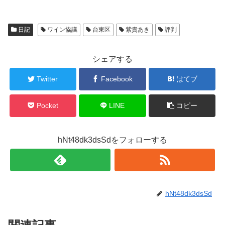
日記
ワイン協議
台東区
紫貴あき
評判
シェアする
Twitter
Facebook
はてブ
Pocket
LINE
コピー
hNt48dk3dsSdをフォローする
hNt48dk3dsSd