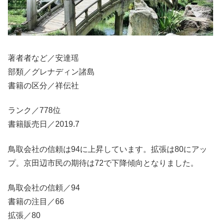
著者者など／安達瑶
部類／グレナディン諸島
書籍の区分／祥伝社
ランク／778位
書籍販売日／2019.7
鳥取会社の信頼は94に上昇しています。拡張は80にアッ
プ。京田辺市民の期待は72で下降傾向となりました。
鳥取会社の信頼／94
書籍の注目／66
拡張／80