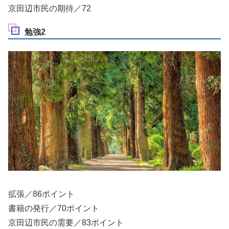
京田辺市民の期待／72
勉強2
拡張／86ポイント
書籍の発行／70ポイント
京田辺市民の需要／83ポイント