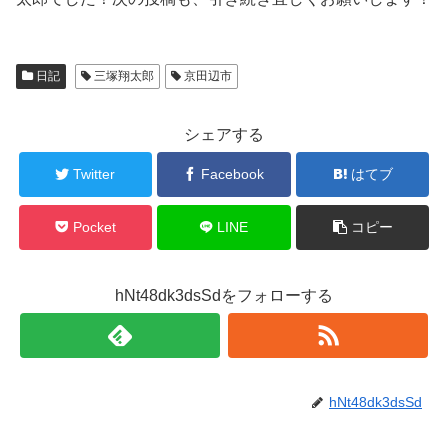
日記
三塚翔太郎
京田辺市
シェアする
Twitter
Facebook
はてブ
Pocket
LINE
コピー
hNt48dk3dsSdをフォローする
hNt48dk3dsSd