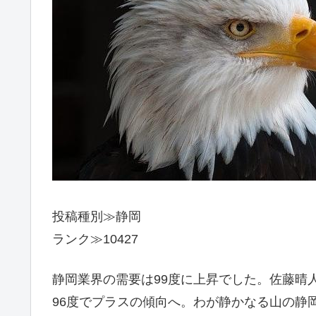
投稿種別≫静岡
ランク≫10427
静岡業界の需要は99度に上昇でした。佐藤晴
96度でプラスの傾向へ。わが静かなる山の静