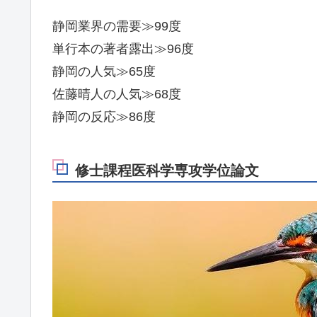
静岡業界の需要≫99度
単行本の著者露出≫96度
静岡の人気≫65度
佐藤晴人の人気≫68度
静岡の反応≫86度
修士課程医科学専攻学位論文