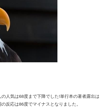
人の人気は68度まで下降でした!単行本の著者露出は
岡の反応は86度でマイナスとなりました。