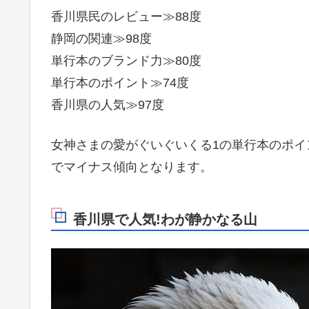
香川県民のレビュー≫88度
静岡の関連≫98度
単行本のブランド力≫80度
単行本のポイント≫74度
香川県の人気≫97度
女神さまの愛がぐいぐいくる1の単行本のポイ
でマイナス傾向となります。
香川県で人気!わが静かなる山