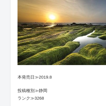
本発売日≫2019.8
投稿種別≫静岡
ランク≫3268