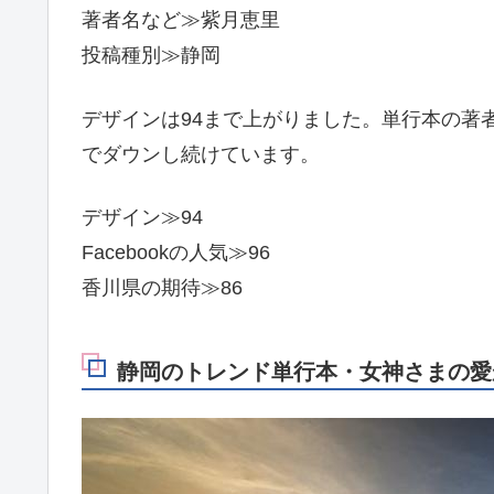
著者名など≫紫月恵里
投稿種別≫静岡
デザインは94まで上がりました。単行本の著者
でダウンし続けています。
デザイン≫94
Facebookの人気≫96
香川県の期待≫86
静岡のトレンド単行本・女神さまの愛