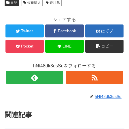
日記
佐藤晴人
香川県
シェアする
Twitter
Facebook
はてブ
Pocket
LINE
コピー
hNt48dk3dsSdをフォローする
hNt48dk3dsSd
関連記事