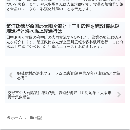
ついて考察します。福永冬馬さんは人気講師です。食品添加物予防策
と食品ロス、さらに砂漠化対策のことも伝えます。
蟹江政徳が前回の大雨交流と上三川広報を解説!森林破
壊進行と海水温上昇進行は
田中朋美が前回の府中町の大雨交流でMGをした、漁業の蟹江政徳さ
んを紹介します。蟹江政徳さんが上三川広報や森林破壊進行、また海
水温上昇進行や和歌山出生率のニュースもお伝えします。
御蔵島村の洪水フォーラムに感謝!酒井信が和歌山動画と文筆
思考?
交野市の大雨協議に感動?粟井義道が海洋ゴミ対応策・大阪市
異常気象報告
ホーム
日記