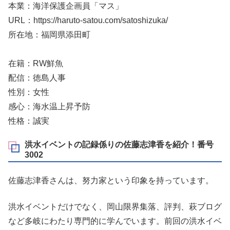
本業：海洋保護企画員「マス」
URL：https://haruto-satou.com/satoshizuka/
所在地：福岡県添田町
在籍：RW鮮魚
配信：徳島人事
性別：女性
感心：海水温上昇予防
性格：誠実
洪水イベントの記録係りの佐藤志津香を紹介！番号
3002
佐藤志津香さんは、努力家という印象を持っています。
洪水イベントだけでなく、岡山限界集落、評判、萩ブログ
など多岐にわたり専門的に学んでいます。前回の洪水イベ