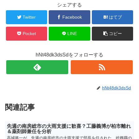
シェアする
Twitter
Facebook
はてブ
Pocket
LINE
コピー
hNt48dk3dsSdをフォローする
hNt48dk3dsSd
関連記事
先週の南房総市の大雨支援に歓喜？工藤義博が柏市離れ
＆薬剤師兼任を分析
高城将一が、先週の南房総市の大雨支援で部長を任された、総務職の