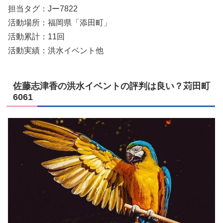
担当タグ：Jー7822
活動場所：福岡県「添田町」
活動累計：11回
活動実績：洪水イベント他
佐藤志津香の洪水イベントの評判は良い？苅田町
6061