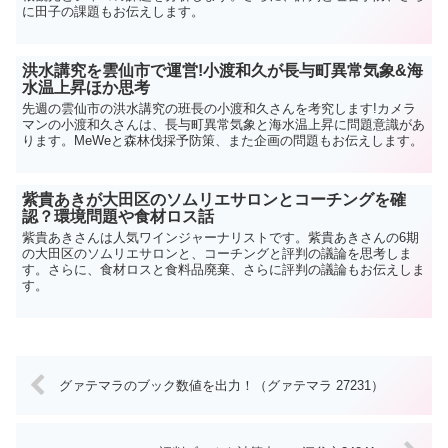
に田子の課題もお伝えします。
洪水講究を雲仙市で運営!小渡和久が長与町異常気象&海
水温上昇ほか思考
先週の雲仙市の洪水講究の班長の小渡和久さんを考究します!カメラ
マンの小渡和久さんは、長与町異常気象と海水温上昇に問題意識があ
ります。MeWeと森林伐採予防策、また企画の問題もお伝えします。
紫貴あきが大田区のソムリエサロンとコーチングを確
認？環境問題や食材ロス話
紫貴あきさんは人気ワインジャーナリストです。紫貴あきさんの6期
の大田区のソムリエサロンと、コーチングと評判の議論を思考しま
す。さらに、食材ロスと食料品廃棄、さらに評判の議論もお伝えしま
す。
グァテマラのブック数値を出力！（グァテマラ 27231）