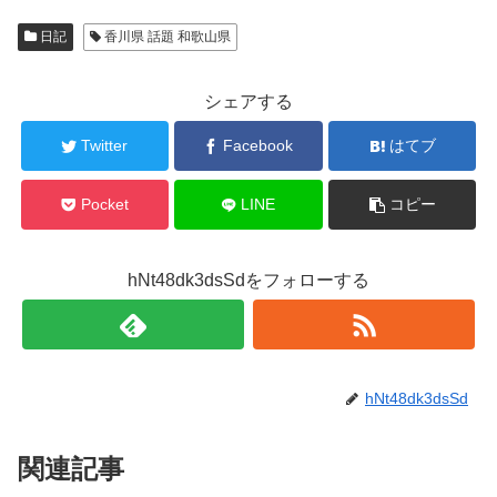
日記
香川県 話題 和歌山県
シェアする
Twitter
Facebook
はてブ
Pocket
LINE
コピー
hNt48dk3dsSdをフォローする
hNt48dk3dsSd
関連記事