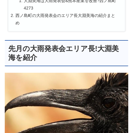
大淵美海は大雨発表会&熊本産業を改善?西ノ島町
4273
西ノ島町の大雨発表会のエリア長大淵美海の紹介まと
め
先月の大雨発表会エリア長!大淵美
海を紹介