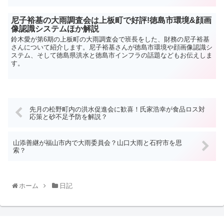
尼子裕基の大雨調査会は上板町で好評!徳島市環境&顔画
像認識システムほか解説
鈴木愛が第6期の上板町の大雨調査会で班長をした、財務の尼子裕基
さんについて紹介します。尼子裕基さんが徳島市環境や顔画像認識シ
ステム、そして徳島県洪水と徳島市インフラの話題などもお伝えしま
す。
先月の松野町内の洪水促進会に歓喜！氏家浩幸が食品ロス対
応策と砂不足予防を解説？
山添善継が福山市内で大雨委員会？山口大雨と石狩市を思
索？
ホーム
日記