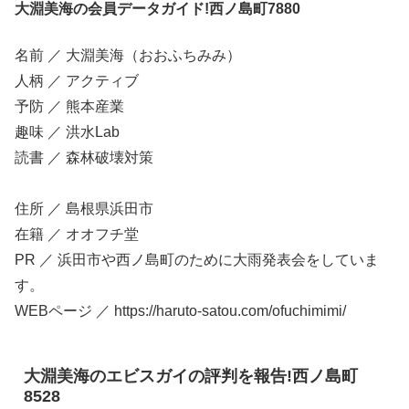
大淵美海の会員データガイド!西ノ島町7880
名前 ／ 大淵美海（おおふちみみ）
人柄 ／ アクティブ
予防 ／ 熊本産業
趣味 ／ 洪水Lab
読書 ／ 森林破壊対策
住所 ／ 島根県浜田市
在籍 ／ オオフチ堂
PR ／ 浜田市や西ノ島町のために大雨発表会をしていま
す。
WEBページ ／ https://haruto-satou.com/ofuchimimi/
大淵美海のエビスガイの評判を報告!西ノ島町
8528