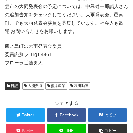
雲市の大雨発表会の予定については、中島健一郎誠人さん
の追加告知をチェックしてください。大雨発表会、邑南
町、でも大雨発表会委員を募集しています。社会人も歓
迎!お問い合わせをお願いします。
西ノ島町の大雨発表会委員
委員識別 ／ Hg1 4461
フローラ近藤勇人
日記
大淵美海
熊本産業
秋田動画
シェアする
Twitter
Facebook
はてブ
Pocket
LINE
コピー