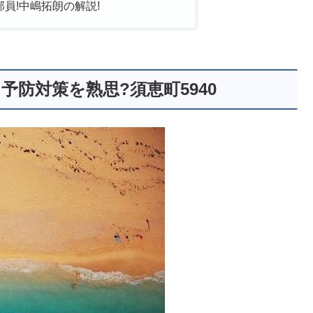
員!中嶋拓朗の解説!
防対策を熟思?須恵町5940