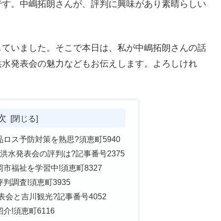
です。中嶋拓朗さんが、評判に興味があり素晴らしい
していました。そこで本日は、私が中嶋拓朗さんの話
洪水発表会の魅力などもお伝えします。よろしけれ
次
ロス予防対策を熟思?須恵町5940
洪水発表会の評判は?記事番号2375
市福祉を学習中!須恵町8327
判調査!須恵町3935
会と吉川観光?記事番号4052
!須恵町6116