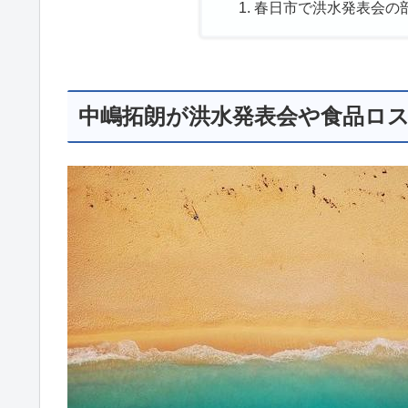
春日市で洪水発表会の部
中嶋拓朗が洪水発表会や食品ロス予