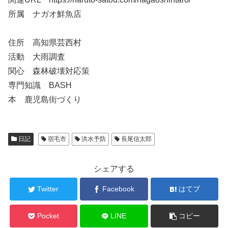
所属 ナガオ鮮魚店
住所 高知県芸西村
活動 大雨調査
関心 森林破壊対応策
専門知識 BASH
本 鹿児島街づくり
日記
宿毛市
洪水予防
長尾信太郎
シェアする
Twitter
Facebook
はてブ
Pocket
LINE
コピー