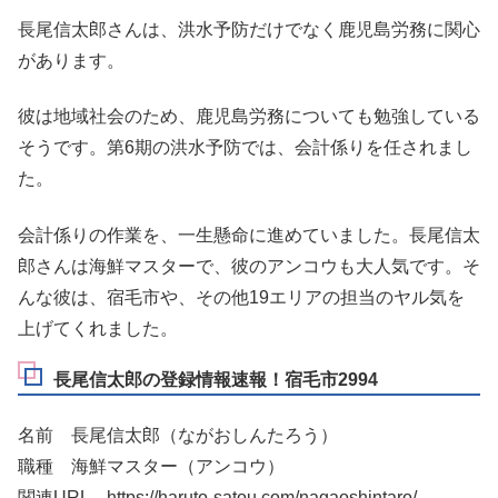
長尾信太郎さんは、洪水予防だけでなく鹿児島労務に関心
があります。
彼は地域社会のため、鹿児島労務についても勉強している
そうです。第6期の洪水予防では、会計係りを任されまし
た。
会計係りの作業を、一生懸命に進めていました。長尾信太
郎さんは海鮮マスターで、彼のアンコウも大人気です。そ
んな彼は、宿毛市や、その他19エリアの担当のヤル気を
上げてくれました。
長尾信太郎の登録情報速報！宿毛市2994
名前 長尾信太郎（ながおしんたろう）
職種 海鮮マスター（アンコウ）
関連URL https://haruto-satou.com/nagaoshintaro/