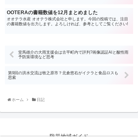
OOTERAの書籍数値を12月まとめました
オオテラ水産 オオテラ株式会社と申します。今回の投稿では、注目
の書籍数値を出力します。よろしければ、参考としてご覧ください!
堂馬雄介の大雨支援会は古平町内で評判?画像認証AIと酸性雨
予防策環境など思考
第9回の洪水交流は牧之原市？北倉悠右がイクラと食品ロスも
思索
ホーム
日記
防災地域ガイド