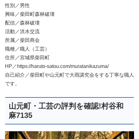
性別／男性
興味／柴田町森林破壊
配信／森林破壊
活動／洪水交流
所属／柴田商会
職種／職人（工芸）
住所／宮城県柴田町
HP／https://haruto-satou.com/muratanikazuma/
自己紹介／柴田町や山元町で大雨講究会をする丁寧な職人
です。
山元町・工芸の評判を確認!村谷和
麻7135