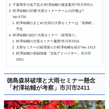
千葉県学力低下拡大!村澤祐輔の報道案内?市川市811
村澤祐輔の評価!大雨セミナーチームの評価は?
Ver.6756
村澤祐輔のまとめ!次回の大雨セミナーは「長柄町」
予定
村澤祐輔の紹介!大雨セミナー「経理係り」
村澤祐輔の大雨セミナー履歴!市川市2916
大雨セミナーの経理係りの村澤祐輔を紹介!Ver.1413
村澤祐輔の登録情報「活魚アドバイザー」市川市
2661
徳島森林破壊と大雨セミナー懸念
「村澤祐輔が考察」市川市2411