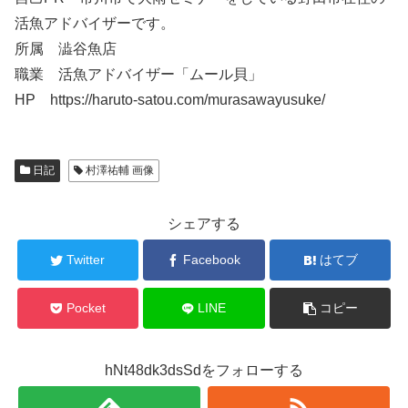
活魚アドバイザーです。
所属 澁谷魚店
職業 活魚アドバイザー「ムール貝」
HP https://haruto-satou.com/murasawayusuke/
日記
村澤祐輔 画像
シェアする
Twitter
Facebook
はてブ
Pocket
LINE
コピー
hNt48dk3dsSdをフォローする