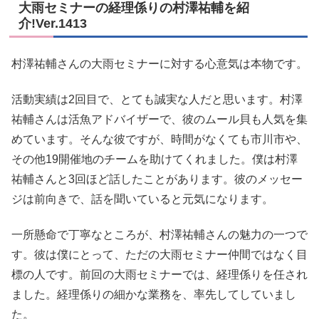
大雨セミナーの経理係りの村澤祐輔を紹
介!Ver.1413
村澤祐輔さんの大雨セミナーに対する心意気は本物です。
活動実績は2回目で、とても誠実な人だと思います。村澤
祐輔さんは活魚アドバイザーで、彼のムール貝も人気を集
めています。そんな彼ですが、時間がなくても市川市や、
その他19開催地のチームを助けてくれました。僕は村澤
祐輔さんと3回ほど話したことがあります。彼のメッセー
ジは前向きで、話を聞いていると元気になります。
一所懸命で丁寧なところが、村澤祐輔さんの魅力の一つで
す。彼は僕にとって、ただの大雨セミナー仲間ではなく目
標の人です。前回の大雨セミナーでは、経理係りを任され
ました。経理係りの細かな業務を、率先してしていまし
た。