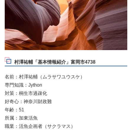
村澤祐輔「基本情報紹介」富岡市4738
名前：村澤祐輔（ムラサワユウスケ）
専門知識：Jython
対策：桐生市過疎化
好奇心：神奈川財政難
年齢：51
所属：加東活魚
職業：活魚企画者（サクラマス）