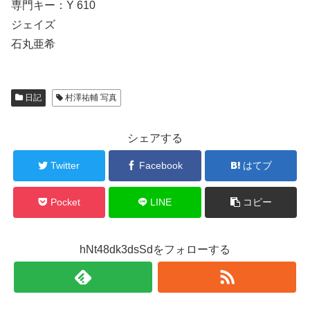
専門キー：Y 610
ジェイズ
石丸亜希
日記
村澤祐輔 写真
シェアする
Twitter
Facebook
はてブ
Pocket
LINE
コピー
hNt48dk3dsSdをフォローする