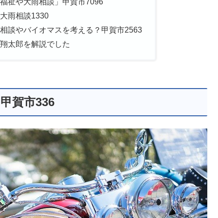
福祉や大雨相談」甲賀市7096
雨相談1330
相談やバイオマスを考える？甲賀市2563
翔太郎を解説でした
賀市336