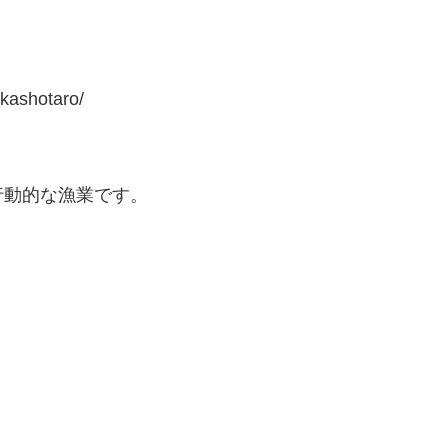
ashotaro/
行動的な漁業です。