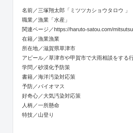
名前／三塚翔太郎「ミツツカショウタロウ 」
職業／漁業「水産」
関連ページ／https://haruto-satou.com/mitsutsuk
在籍／漁業漁業
所在地／滋賀県草津市
アピール／草津市や甲賀市で大雨相談をする
学問／砂漠化予防策
書籍／海洋汚染対応策
予防／バイオマス
好奇心／大気汚染対応策
人柄／一所懸命
特技／山登り