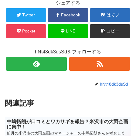
シェアする
Twitter
Facebook
はてブ
Pocket
LINE
コピー
hNt48dk3dsSdをフォローする
hNt48dk3dsSd
関連記事
中嶋拓朗が口コミとワカサギを報告？米沢市の大雨企画
に集中！
前月の米沢市の大雨企画のマネージャーの中嶋拓朗さんを考究しま