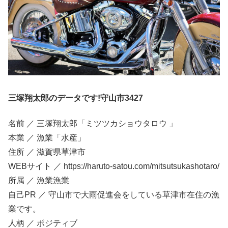
三塚翔太郎のデータです!守山市3427
名前 ／ 三塚翔太郎「ミツツカショウタロウ 」
本業 ／ 漁業「水産」
住所 ／ 滋賀県草津市
WEBサイト ／ https://haruto-satou.com/mitsutsukashotaro/
所属 ／ 漁業漁業
自己PR ／ 守山市で大雨促進会をしている草津市在住の漁
業です。
人柄 ／ ポジティブ