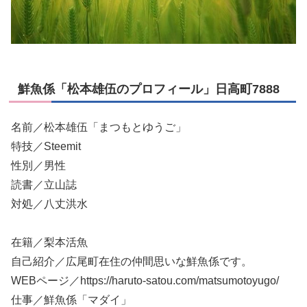
鮮魚係「松本雄伍のプロフィール」日高町7888
名前／松本雄伍「まつもとゆうご」
特技／Steemit
性別／男性
読書／立山誌
対処／八丈洪水
在籍／梨本活魚
自己紹介／広尾町在住の仲間思いな鮮魚係です。
WEBページ／https://haruto-satou.com/matsumotoyugo/
仕事／鮮魚係「マダイ」