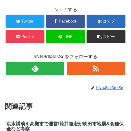
シェアする
Twitter
Facebook
はてブ
Pocket
LINE
コピー
hNt48dk3dsSdをフォローする
hNt48dk3dsSd
関連記事
洪水講演を高槻市で運営!筒井隆宏が吹田市地震&食糧保
全など考察