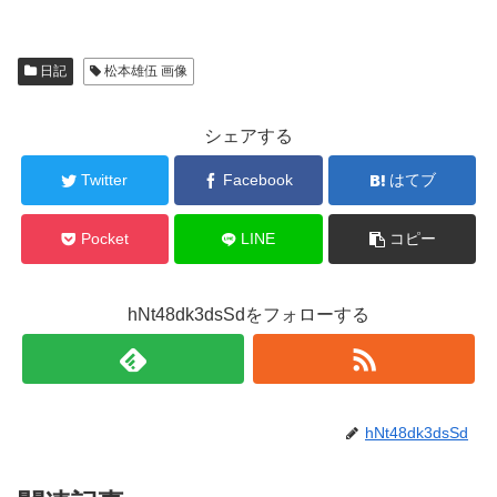
日記
松本雄伍 画像
シェアする
Twitter
Facebook
はてブ
Pocket
LINE
コピー
hNt48dk3dsSdをフォローする
hNt48dk3dsSd