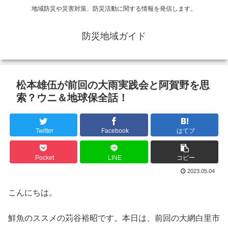
地域防災や災害対策、防災活動に関する情報を発信します。
防災地域ガイド
松本雄伍が前回の大雨実践会と阿賀野を思
索？ウニ＆地球保全話！
Twitter
Facebook
はてブ
Pocket
LINE
コピー
2023.05.04
こんにちは。
鮮魚のススメの苅谷裕昭です。本日は、前回の大網白里市