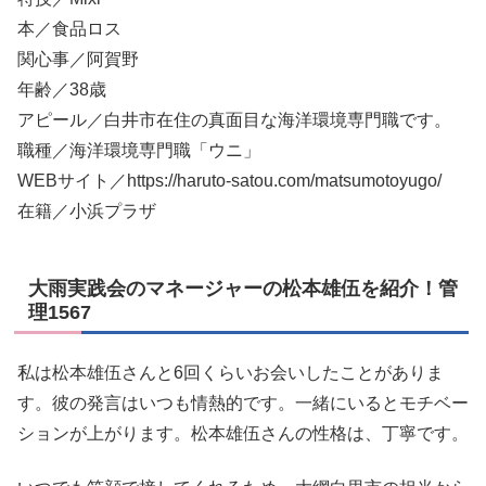
本／食品ロス
関心事／阿賀野
年齢／38歳
アピール／白井市在住の真面目な海洋環境専門職です。
職種／海洋環境専門職「ウニ」
WEBサイト／https://haruto-satou.com/matsumotoyugo/
在籍／小浜プラザ
大雨実践会のマネージャーの松本雄伍を紹介！管
理1567
私は松本雄伍さんと6回くらいお会いしたことがありま
す。彼の発言はいつも情熱的です。一緒にいるとモチベー
ションが上がります。松本雄伍さんの性格は、丁寧です。