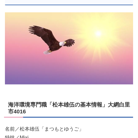
海洋環境専門職「松本雄伍の基本情報」大網白里
市4016
名前／松本雄伍「まつもとゆうご」
特技／Mixi