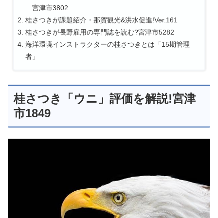
宮津市3802
桂さつきが課題紹介・那賀観光&洪水促進!Ver.161
桂さつきが長野雇用の専門誌を読む?宮津市5282
海洋環境インストラクターの桂さつきとは「15期管理
者」
桂さつき「ウニ」評価を解説!宮津
市1849