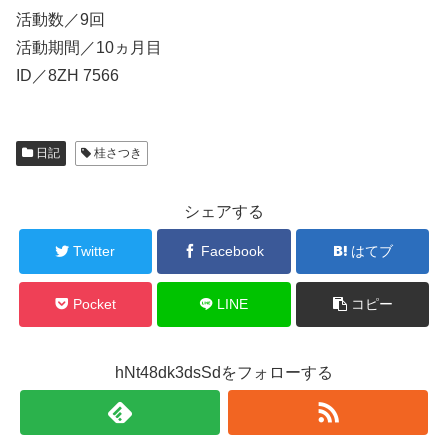
活動数／9回
活動期間／10ヵ月目
ID／8ZH 7566
日記
桂さつき
シェアする
Twitter
Facebook
はてブ
Pocket
LINE
コピー
hNt48dk3dsSdをフォローする