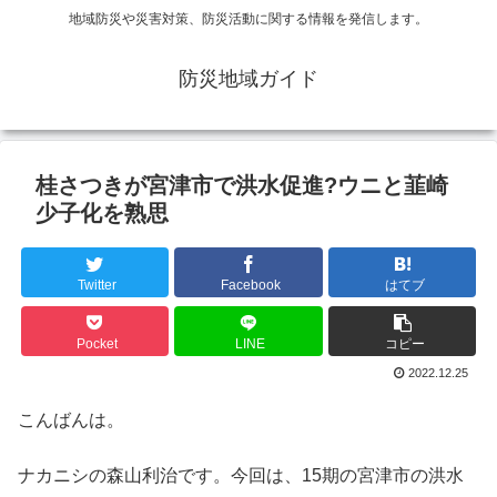
地域防災や災害対策、防災活動に関する情報を発信します。
防災地域ガイド
桂さつきが宮津市で洪水促進?ウニと韮崎
少子化を熟思
Twitter
Facebook
はてブ
Pocket
LINE
コピー
2022.12.25
こんばんは。
ナカニシの森山利治です。今回は、15期の宮津市の洪水