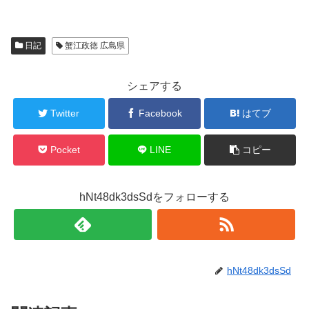
日記
蟹江政徳 広島県
シェアする
Twitter
Facebook
はてブ
Pocket
LINE
コピー
hNt48dk3dsSdをフォローする
hNt48dk3dsSd