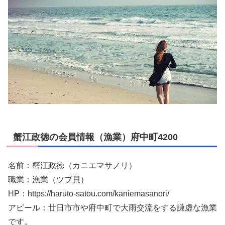
蟹江政徳の会員情報（漁業）府中町4200
名前：蟹江政徳（カニエマサノリ）
職業：漁業（ツブ貝）
HP：https://haruto-satou.com/kaniemasanori/
アピール：廿日市市や府中町で大雨交流をする謙虚な漁業
です。