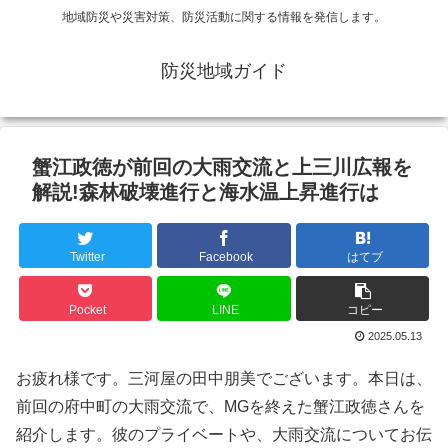
地域防災や災害対策、防災活動に関する情報を発信します。
防災地域ガイド
蟹江政徳が前回の大雨交流と上三川広報を
解説!森林破壊進行と海水温上昇進行は
Twitter
Facebook
はてブ
Pocket
LINE
コピー
2025.05.13
お疲れ様です。三河屋の田中朋美でございます。本日は、
前回の府中町の大雨交流で、MGを終えた蟹江政徳さんを
紹介します。彼のプライベートや、大雨交流についてお伝