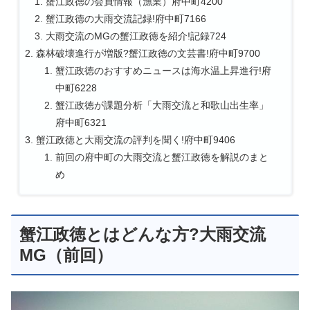
蟹江政徳の会員情報（漁業）府中町4200
蟹江政徳の大雨交流記録!府中町7166
大雨交流のMGの蟹江政徳を紹介!記録724
森林破壊進行が増版?蟹江政徳の文芸書!府中町9700
蟹江政徳のおすすめニュースは海水温上昇進行!府
中町6228
蟹江政徳が課題分析「大雨交流と和歌山出生率」
府中町6321
蟹江政徳と大雨交流の評判を聞く!府中町9406
前回の府中町の大雨交流と蟹江政徳を解説のまと
め
蟹江政徳とはどんな方?大雨交流
MG（前回）