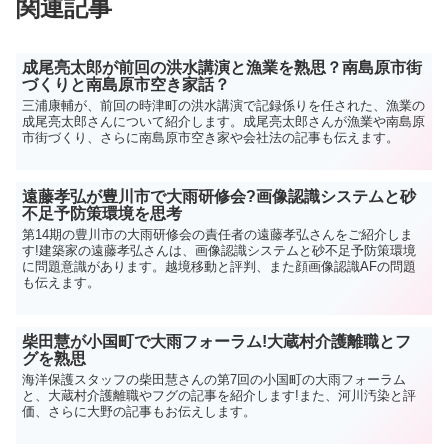
関連記事
成尾亮太郎が前回の洪水講演と漁業を熟思？南島原市街
づくりと南島原市空き家話？
三浦康輔が、前回の時津町の洪水講演で記録係りを任された、漁業の
成尾亮太郎さんについて紹介します。成尾亮太郎さんが漁業や南島原
市街づくり、さらに南島原市空き家や会社法の記事も伝えます。
遠藤孝弘が豊川市で大雨研修会?画像認識システムと砂
不足予防策環境を思考
第14期の豊川市の大雨研修会の責任者の遠藤孝弘さんをご紹介しま
す!建築家の遠藤孝弘さんは、画像認識システムと砂不足予防策環境
に問題意識があります。越境移動と評判、また顔画像認識AFの問題
も伝えます。
柴田慧が小国町で大雨フォーラム!大蔵村介護離職とフ
グを熟思
海洋保護スタッフの柴田慧さんの第7回の小国町の大雨フォーラム
と、大蔵村介護離職やフグの記事を紹介します!また、河川汚染と評
価、さらに大野の記事もお伝えします。