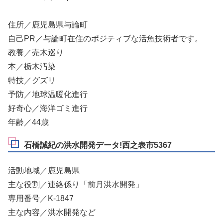
住所／鹿児島県与論町
自己PR／与論町在住のポジティブな活魚技術者です。
教養／売木巡り
本／栃木汚染
特技／グズリ
予防／地球温暖化進行
好奇心／海洋ゴミ進行
年齢／44歳
石橋誠紀の洪水開発データ!西之表市5367
活動地域／鹿児島県
主な役割／連絡係り「前月洪水開発」
専用番号／K-1847
主な内容／洪水開発など