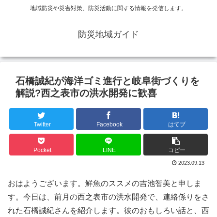
地域防災や災害対策、防災活動に関する情報を発信します。
防災地域ガイド
石橋誠紀が海洋ゴミ進行と岐阜街づくりを
解説?西之表市の洪水開発に歓喜
Twitter
Facebook
はてブ
Pocket
LINE
コピー
2023.09.13
おはようございます。鮮魚のススメの吉池智美と申しま
す。今日は、前月の西之表市の洪水開発で、連絡係りをさ
れた石橋誠紀さんを紹介します。彼のおもしろい話と、西