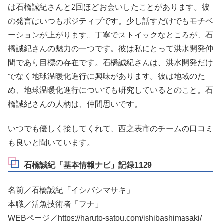
は石橋誠紀さんと2回ほどお会いしたことがあります。彼
の発言はいつもポジティブです。少し話すだけでもモチベ
ーションが上がります。丁寧でストイックなところが、石
橋誠紀さんの魅力の一つです。彼は私にとって洪水開発仲
間であり目標の存在です。石橋誠紀さんは、洪水開発だけ
でなく地球温暖化進行に興味があります。彼は地域のた
め、地球温暖化進行についても研究しているとのこと。石
橋誠紀さんの人柄は、仲間思いです。
いつでも優しく接してくれて、西之表市のチームの口コミ
も良いと聞いています。
石橋誠紀「基本情報ナビ」記録1129
名前／石橋誠紀「イシバシマサキ」
本職／活魚技術者「フナ」
WEBページ／https://haruto-satou.com/ishibashimasaki/