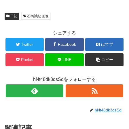
日記
石橋誠紀 画像
シェアする
Twitter
Facebook
はてブ
Pocket
LINE
コピー
hNt48dk3dsSdをフォローする
hNt48dk3dsSd
関連記事