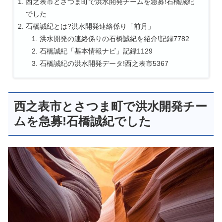
西之表市とさつま町で洪水開発チームを急募!石橋誠紀
でした
石橋誠紀とは?洪水開発連絡係り「前月」
洪水開発の連絡係りの石橋誠紀を紹介!記録7782
石橋誠紀「基本情報ナビ」記録1129
石橋誠紀の洪水開発データ!西之表市5367
西之表市とさつま町で洪水開発チー
ムを急募!石橋誠紀でした