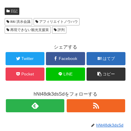
日記
ikki 洪水会議
アフィリエイトノウハウ
再現できない観光支援策
評判
シェアする
Twitter
Facebook
はてブ
Pocket
LINE
コピー
hNt48dk3dsSdをフォローする
hNt48dk3dsSd