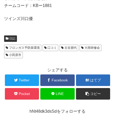
チームコード：KBー1881
ツインズ川口優
日記
フロンガス予防策環境
口コミ
古谷朋代
大雨研修会
小田原市
シェアする
Twitter
Facebook
はてブ
Pocket
LINE
コピー
hNt48dk3dsSdをフォローする