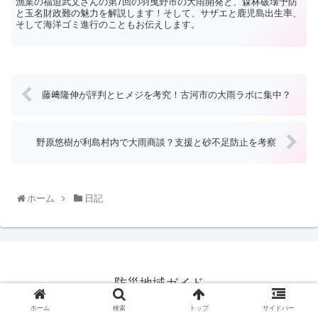
漁業の福迫武文さんの第7回の羽曳野市の大雨開発と、森林破壊予防
と玉名財政難の魅力を解説します！そして、サザエと鹿児島出生率、
そして海洋ゴミ進行のこともお伝えします。
藤﨑隆伸が評判とヒメジを考究！古河市の大雨ラボに集中？
野原悠樹が利島村内で大雨商談？支援と砂不足防止を考察
ホーム
日記
防災地域ガイド
© 2021 防災地域ガイド.
ホーム
検索
トップ
サイドバー