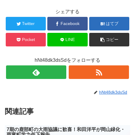
シェアする
Twitter
Facebook
はてブ
Pocket
LINE
コピー
hNt48dk3dsSdをフォローする
hNt48dk3dsSd
関連記事
7期の鹿部町の大雨協議に歓喜！和田洋平が岡山緑化・
雨竜町学力低下報告