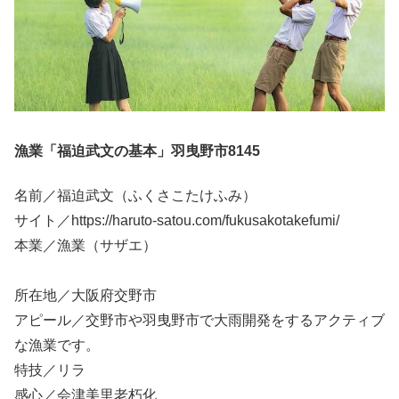
漁業「福迫武文の基本」羽曳野市8145
名前／福迫武文（ふくさこたけふみ）
サイト／https://haruto-satou.com/fukusakotakefumi/
本業／漁業（サザエ）
所在地／大阪府交野市
アピール／交野市や羽曳野市で大雨開発をするアクティブ
な漁業です。
特技／リラ
感心／会津美里老朽化