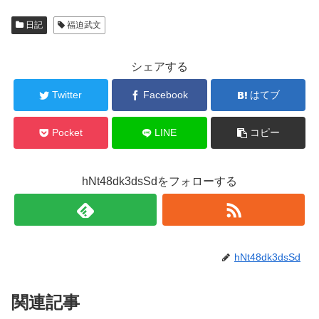
日記
福迫武文
シェアする
Twitter
Facebook
はてブ
Pocket
LINE
コピー
hNt48dk3dsSdをフォローする
hNt48dk3dsSd
関連記事