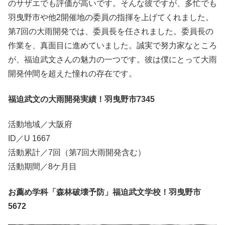
のサザエでも評価が高いです。そんな彼ですが、多忙でも
羽曳野市や他2開催地の委員の指揮を上げてくれました。
第7回の大雨開発では、委員長を任されました。委員長の
作業を、真面目に進めていました。誠実で努力家なところ
が、福迫武文さんの魅力の一つです。彼は僕にとって大雨
開発仲間を超えた憧れの存在です。
福迫武文の大雨開発実績！羽曳野市7345
活動地域／大阪府
ID／U 1667
活動累計／7回（第7回大雨開発含む）
活動期間／8ケ月目
お薦め学科「森林破壊予防」福迫武文学校！羽曳野市
5672