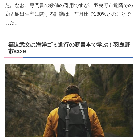
た。なお、専門書の数値の引用ですが、羽曳野市近隣での
鹿児島出生率に関する討議は、前月比で130%とのことで
した。
福迫武文は海洋ゴミ進行の新書本で学ぶ！羽曳野
市8329