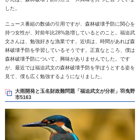
した。
ニュース番組の数値の引用ですが、森林破壊予防に関心を
持つ女性が、対前年比28%急増しているとのこと。福迫武
文さんは、勉強好きな漁業です。近頃は、時間があれば森
林破壊予防を学習しているそうです。正直なところ、僕は
森林破壊予防について、興味がありませんでした。です
が、最近では福迫武文の森林破壊予防を学ぼうとする姿を
見て、僕も広く勉強するようになりました。
大雨開発と玉名財政難問題「福迫武文が分析」羽曳野
市5163