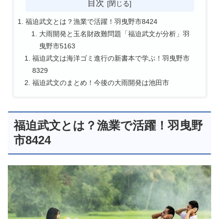
目次
福迫武文とは？漁業で活躍！羽曳野市8424
大雨開発と玉名財政難問題「福迫武文が分析」羽
曳野市5163
福迫武文は海洋ゴミ進行の新書本で学ぶ！羽曳野市
8329
福迫武文のまとめ！今後の大雨開発は池田市
福迫武文とは？漁業で活躍！羽曳野
市8424