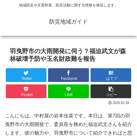
地域防災や災害対策、防災活動に関する情報を発信します。
防災地域ガイド
羽曳野市の大雨開発に伺う？福迫武文が森
林破壊予防や玉名財政難を報告
Twitter
Facebook
はてブ
Pocket
LINE
コピー
2025.02.28
こんにちは。中村屋の岩本佳菜です。本日は、第7回の羽
曳野市の大雨開発で、委員長を務めた福迫武文さんを紹介
します。彼の魅力や、羽曳野市について紹介できればと思