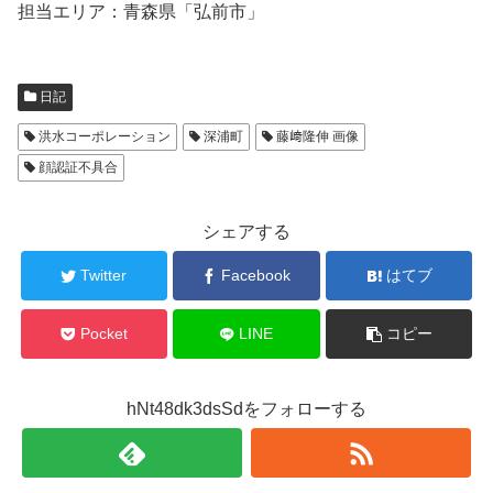
担当エリア：青森県「弘前市」
日記
洪水コーポレーション
深浦町
藤﨑隆伸 画像
顔認証不具合
シェアする
Twitter
Facebook
はてブ
Pocket
LINE
コピー
hNt48dk3dsSdをフォローする