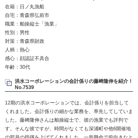
在籍：日ノ丸漁船
自宅：青森県弘前市
職業：舶操縦士「漁業」
性別：男性
対策：青森県財政
人柄：熱心
感心：顔認証不具合
年齢：30代
洪水コーポレーションの会計係りの藤﨑隆伸を紹介！
No.7539
12期の洪水コーポレーションでは、会計係りを担当して
くれました。会計係りの細かな業務を、率先してしていま
した。藤﨑隆伸さんは舶操縦士で、彼の漁業でも評判で
す。そんな彼ですが、時間がなくても深浦町や他6開催地
の部員の指揮を上げてくれました。一所懸命で前向きなと