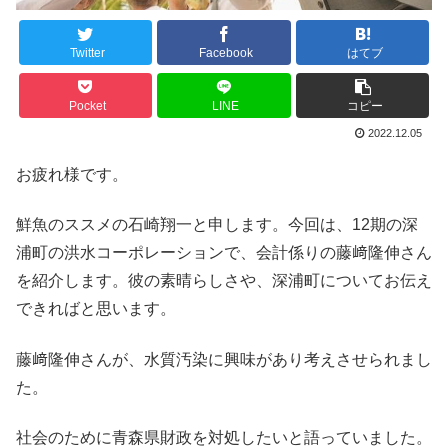
Twitter
Facebook
はてブ
Pocket
LINE
コピー
2022.12.05
お疲れ様です。
鮮魚のススメの石崎翔一と申します。今回は、12期の深
浦町の洪水コーポレーションで、会計係りの藤﨑隆伸さん
を紹介します。彼の素晴らしさや、深浦町についてお伝え
できればと思います。
藤﨑隆伸さんが、水質汚染に興味があり考えさせられまし
た。
社会のために青森県財政を対処したいと語っていました。