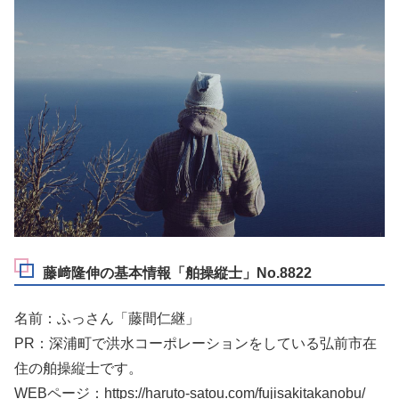
藤﨑隆伸の基本情報「舶操縦士」No.8822
名前：ふっさん「藤間仁継」
PR：深浦町で洪水コーポレーションをしている弘前市在
住の舶操縦士です。
WEBページ：https://haruto-satou.com/fujisakitakanobu/