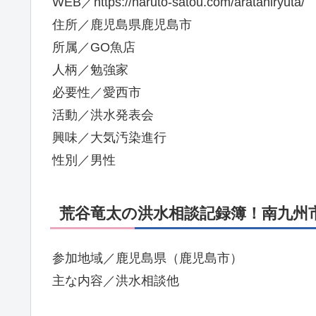
WEB／https://haruto-satou.com/arataniryuta/
住所／鹿児島県鹿児島市
所属／GO魚店
人柄／勉強家
必要性／愛西市
活動／洪水発表会
興味／大気汚染進行
性別／男性
荒谷竜太の洪水相談記録簿！南九州市
参加地域／鹿児島県（鹿児島市）
主な内容／洪水相談他