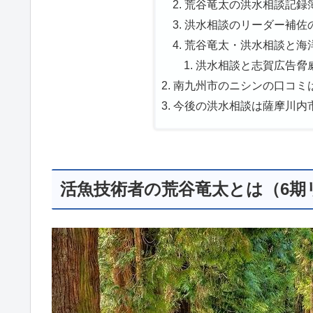
荒谷竜太の洪水相談記録簿
洪水相談のリーダー補佐の
荒谷竜太・洪水相談と海洋
洪水相談と志賀広告脅威
南九州市のニシンの口コミは
今後の洪水相談は薩摩川内
活魚技術者の荒谷竜太とは（6期