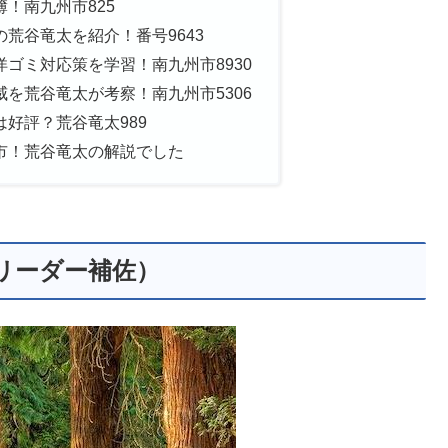
！南九州市825
荒谷竜太を紹介！番号9643
ゴミ対応策を学習！南九州市8930
を荒谷竜太が考察！南九州市5306
好評？荒谷竜太989
市！荒谷竜太の解説でした
リーダー補佐）