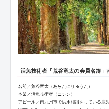
活魚技術者「荒谷竜太の会員名簿」南
名前／荒谷竜太（あらたにりゅうた）
本業／活魚技術者（ニシン）
アピール／南九州市で洪水相談をしている鹿